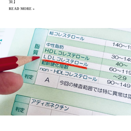
策】
READ MORE »