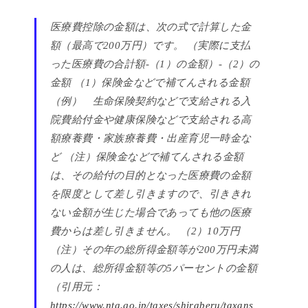
医療費控除の金額は、次の式で計算した金
額（最高で200万円）です。
（実際に支払
った医療費の合計額-（1）の金額）-（2）の
金額
（1）保険金などで補てんされる金額
（例） 生命保険契約などで支給される入
院費給付金や健康保険などで支給される高
額療養費・家族療養費・出産育児一時金な
ど
（注）保険金などで補てんされる金額
は、その給付の目的となった医療費の金額
を限度として差し引きますので、引ききれ
ない金額が生じた場合であっても他の医療
費からは差し引きません。
（2）10万円
（注）その年の総所得金額等が200万円未満
の人は、総所得金額等の5パーセントの金額
（引用元：
https://www.nta.go.jp/taxes/shiraberu/taxans