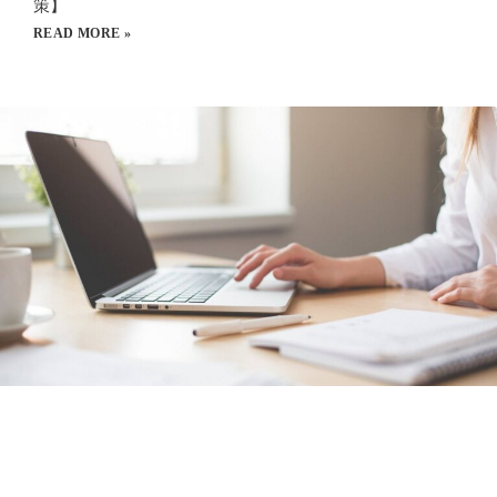
策】
READ MORE »